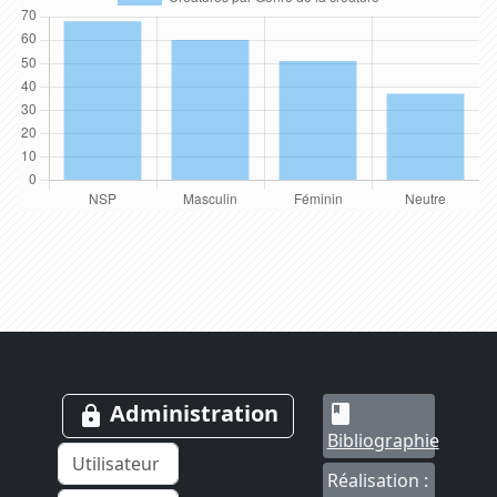
Administration
book
lock
Bibliographie
Réalisation :