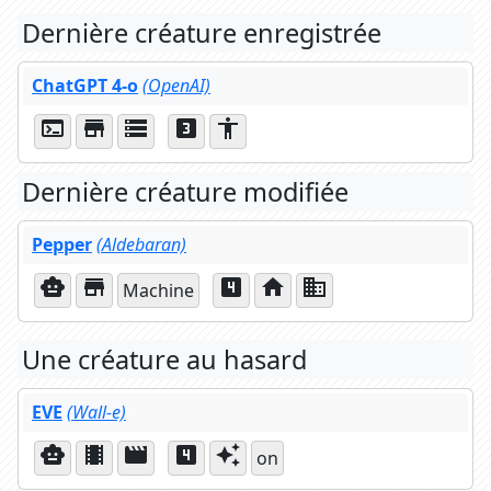
Dernière créature enregistrée
ChatGPT 4-o
(OpenAI)
terminal
store
storage
looks_3
accessibility
Dernière créature modifiée
Pepper
(Aldebaran)
smart_toy
store
looks_4
home
business
Machine
Une créature au hasard
EVE
(Wall-e)
smart_toy
theaters
movie
looks_4
auto_awesome
on