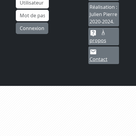
Réalisation :
Julien Pierre
2020-2024.
Connexion
À
live_help
propos
mail
Contact