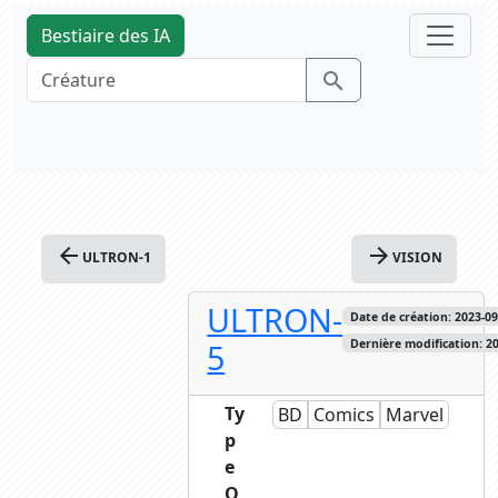
Bestiaire des IA
search
arrow_back
arrow_forward
ULTRON-1
VISION
ULTRON-
Date de création: 2023-09-
5
Dernière modification: 20
Ty
BD
Comics
Marvel
p
e
O