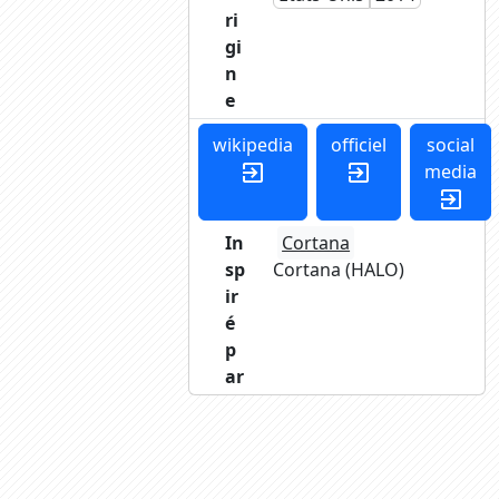
ri
gi
n
e
wikipedia
officiel
social
media
exit_to_app
exit_to_app
exit_to_app
In
Cortana
sp
Cortana (HALO)
ir
é
p
ar