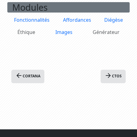
Modules
Fonctionnalités
Affordances
Diégèse
Éthique
Images
Générateur
arrow_back
arrow_forward
CORTANA
CTOS