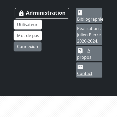
Administration
book
lock
Bibliographie
Réalisation :
Julien Pierre
2020-2024.
Connexion
À
live_help
propos
mail
Contact