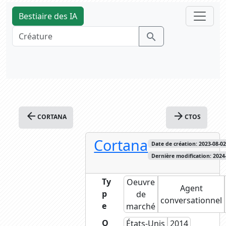
Bestiaire des IA
search
arrow_back
arrow_forward
CORTANA
CTOS
Cortana
Date de création: 2023-08-02 
Dernière modification: 2024-
Ty
Oeuvre
Agent
p
de
conversationnel
e
marché
O
États-Unis
2014