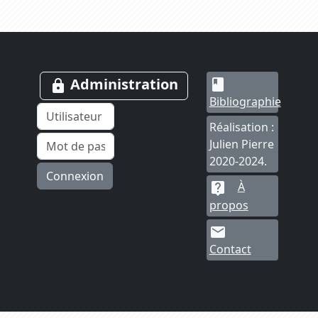
Administration
book
lock
Bibliographie
Réalisation :
Julien Pierre
2020-2024.
Connexion
À
live_help
propos
mail
Contact