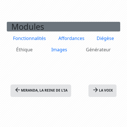
Modules
Fonctionnalités
Affordances
Diégèse
Éthique
Images
Générateur
arrow_back
arrow_forward
MIRANDA, LA REINE DE L'IA
LA VOIX