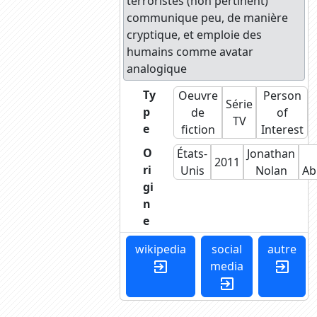
terroristes (non pertinent)
communique peu, de manière
cryptique, et emploie des
humains comme avatar
analogique
Ty
Oeuvre
Person
Série
p
de
of
TV
e
fiction
Interest
O
États-
Jonathan
2011
ri
Unis
Nolan
Ab
gi
n
e
wikipedia
social
autre
media
exit_to_app
exit_to_app
exit_to_app