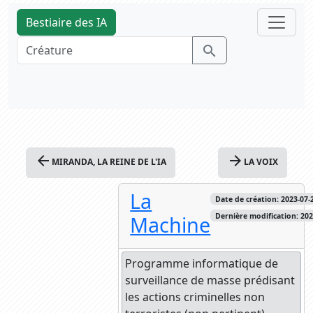
Bestiaire des IA
search
arrow_back
arrow_forward
MIRANDA, LA REINE DE L'IA
LA VOIX
La
Date de création: 2023-07-2
Machine
Dernière modification: 2024
Programme informatique de
surveillance de masse prédisant
les actions criminelles non