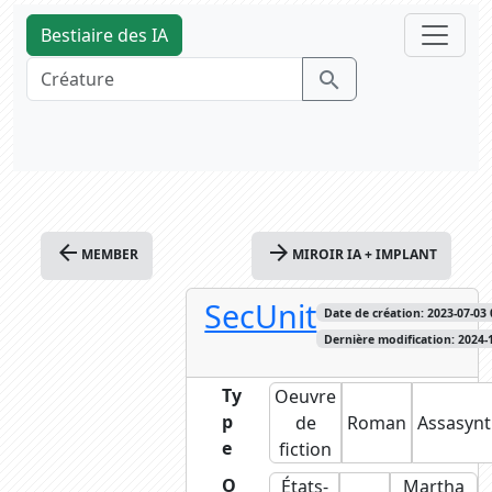
Bestiaire des IA
search
arrow_back
arrow_forward
MEMBER
MIROIR IA + IMPLANT
SecUnit
Date de création: 2023-07-03 0
Dernière modification: 2024-1
Ty
Oeuvre
p
de
Roman
Assasyn
e
fiction
O
États-
Martha