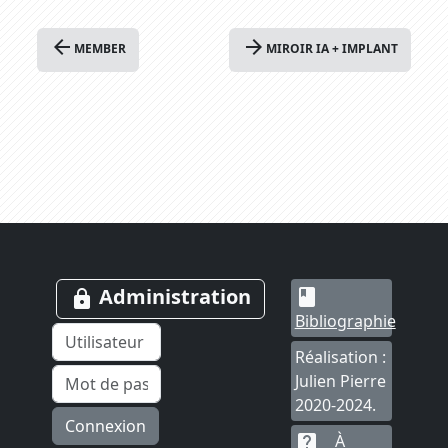
arrow_back
arrow_forward
MEMBER
MIROIR IA + IMPLANT
Administration
book
lock
Bibliographie
Réalisation :
Julien Pierre
2020-2024.
Connexion
À
live_help