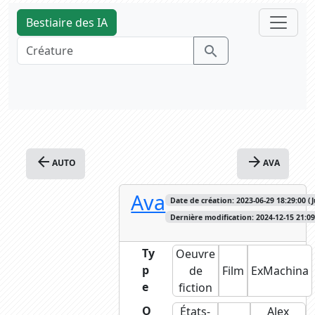
Bestiaire des IA
search
arrow_back
arrow_forward
AUTO
AVA
Ava
Date de création: 2023-06-29 18:29:00 (J
Dernière modification: 2024-12-15 21:09
Ty
Oeuvre
p
de
Film
ExMachina
e
fiction
O
États-
Alex