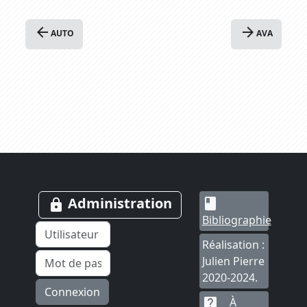
arrow_back
arrow_forward
AUTO
AVA
Administration
book
lock
Bibliographie
Réalisation :
Julien Pierre
2020-2024.
Connexion
À
live_help