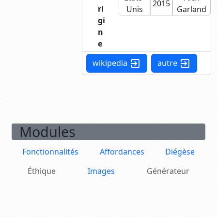
2015
ri
Unis
Garland
gi
n
e
wikipedia
autre
exit_to_app
exit_to_app
Modules
Fonctionnalités
Affordances
Diégèse
Éthique
Images
Générateur